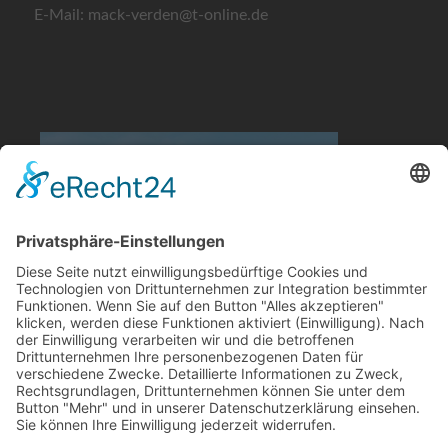
E-Mail: mack-verden@t-online.de
Quelle: obs/ADAC